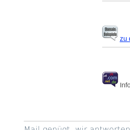
zu 
Inf
Mail genügt, wir antwort